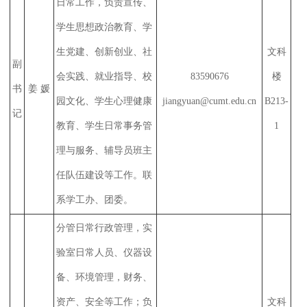
日常工作，负责宣传、
学生思想政治教育、学
生党建、创新创业、社
文科
副
会实践、就业指导、校
83590676
楼
书
姜 媛
园文化、学生心理健康
jiangyuan@cumt.edu.cn
B
213
-
记
教育、学生日常事务管
1
理与服务、辅导员班主
任队伍建设等工作。联
系学工办、团委。
分管日常行政管理，实
验室日常人员、仪器设
备、环境管理，财务、
资产、安全等工作；负
文科