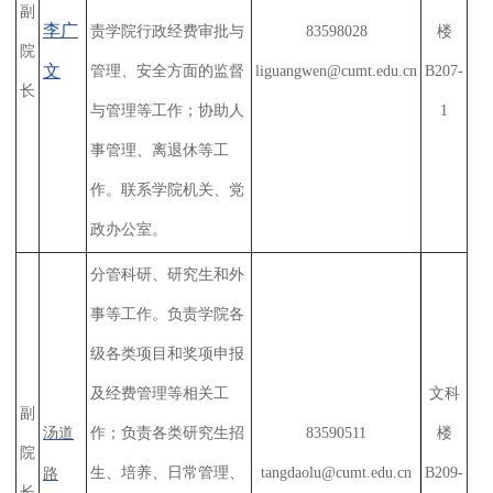
副
李广
责学院行政经费审批与
83598028
楼
院
文
管理、安全方面的监督
liguangwen@cumt.edu.cn
B207-
长
与管理等工作；协助人
1
事管理、离退休等工
作。联系学院机关、党
政办公室。
分管科研、研究生和外
事等工作。负责学院各
级各类项目和奖项申报
及经费管理等相关工
文科
副
汤道
作；负责各类研究生招
83590511
楼
院
生、培养、日常管理、
tangdaolu@cumt.edu.cn
B209-
路
长