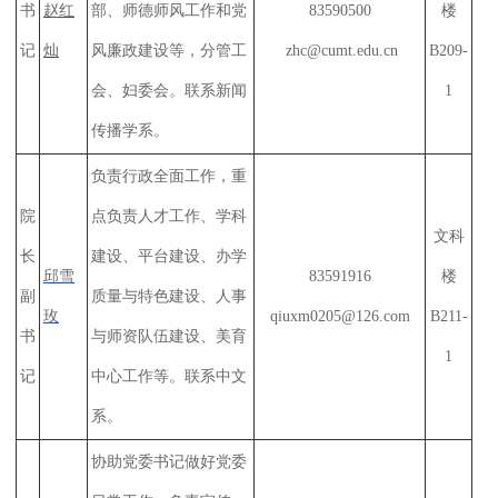
书
赵红
部、师德师风工作和党
8
3590500
楼
记
灿
风廉政建设等，
分管工
zhc@cumt.edu.cn
B209-
会、妇委会。联系
新闻
1
传播学系
。
负责行政全面工作，重
院
点负责人才工作、学科
文科
长
建设、平台建设、办学
邱雪
83591916
楼
副
质量与特色建设、人事
玫
qiuxm0205@126.com
B211-
书
与师资队伍建设、美育
1
记
中心工作等。联系中文
系
。
协助党委书记做好党委