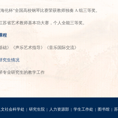
“海伦杯”全国⾼校钢琴⽐赛荣获教师独奏 A 组三等奖。
江苏省艺术教师基本功大赛，个人全能三等奖。
课程
基础》《声乐艺术指导》《音乐国际交流》
研究生情况
琴专业研究生的教学工作
人文社会科学处
|
研究生院
|
人力资源部
|
学生工作处
|
图书馆
|
苏