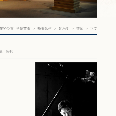
在的位置
学院首页
>
师资队伍
>
音乐学
>
讲师
>
正文
量:
6918