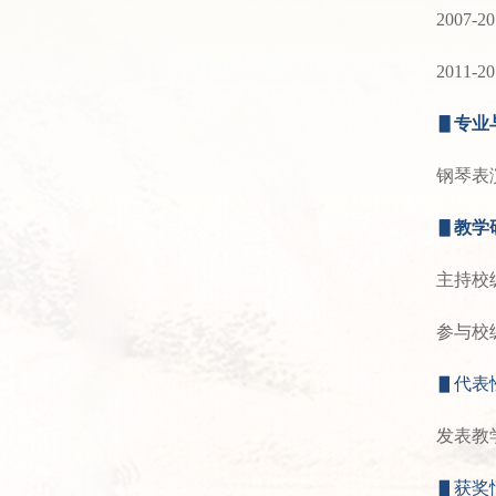
2007
2011
▋
专业
钢琴表
▋教学
主持校
参与校
▋代表
发表教
▋
获奖