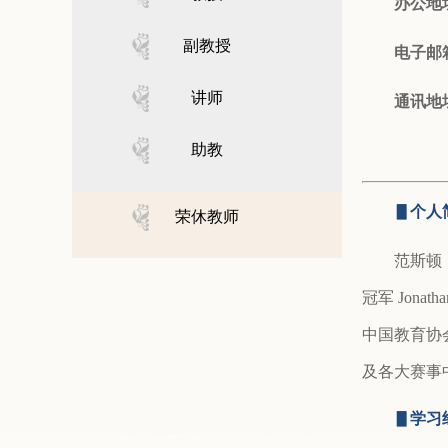
办公地
副教授
电子邮
讲师
通讯地
助教
▋
个人
荣休教师
范斯顿
冠军 Jon
中国教育协
及各⼤赛事
▋
学习