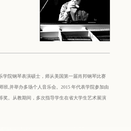
乐学院钢琴表演硕⼠，师从美国第⼀届肖邦钢琴⽐赛
及⼤师班,并举办多场个⼈⾳乐会。2015 年代表学院参加由
三等奖。从教期间，多次指导学⽣在省⼤学⽣艺术展演