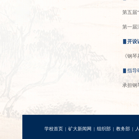
第五届
第一届
▋
开设
《钢琴
▋指导
承担钢
学校首页
|
矿大新闻网
|
组织部
|
教务部
|