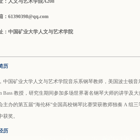
址：人文与艺术学院A208
箱：
61390398@qq.com
址：
中国矿业大学人文与艺术学院
简历
，中国矿业大学人文与艺术学院⾳乐系钢琴教师，美国波⼠顿⾳
athan Bass 教授，研究⽣期间参加多场世界著名钢琴⼤师的讲学
会主办的第五届“海伦杯”全国⾼校钢琴⽐赛荣获教师独奏 A 组
中获奖。
经历