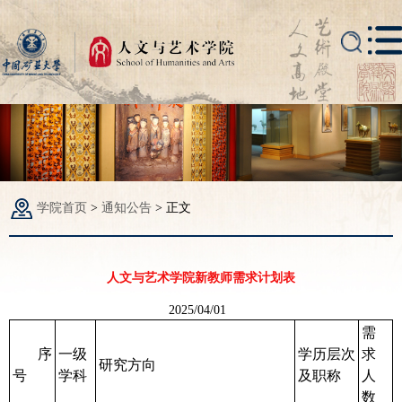
学院首页
>
通知公告
>
正文
人文与艺术学院新教师需求计划表
2025/04/01
需
序
一级
学历层次
求
研究方向
号
学科
及职称
人
数