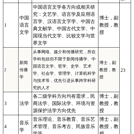
中国语言文学各方向或相关研
究：文艺学、语言学及应用语
中国
博士，副
言学、汉语言文字学、中国古
1
语言
教授，教
典文献学、中国古代文学、中
文学
授
国现当代文学、比较文学与世
界文学
从事网络、媒介和传播研究，所在
学科包括但不限于新闻传播学、中
新闻
博士，副
国语言文学、哲学、史学、艺术
2
传播
教授，教
23
学、社会学、管理学、计算机科学
学
授
与技术等，优先引进从事跨学科研
究的人才
各二级学科方向均有需求，民
博士，副
3
法学
商法学、国际法学、环境与资
教授，教
源保护法学方向优先
授
音乐理论、音乐教育、音乐艺
博士，副
音乐
4
术管理、音乐考古、民族音乐
教授，教
学
学等
授