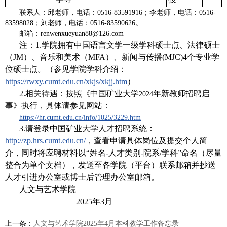
联系人：邱老师，电话：0516-83591916；李老师，电话：0516-
83598028；刘老师，电话：0516-83590626。
邮箱：renwenxueyuan88@126.com
注：
1.
学院拥有中国语言文学一级学科硕士点、法律硕士
（
JM
）、音乐和美术（
MFA
）、新闻与传播(MJC)
4
个专业学
位硕士点。（参见学院学科介绍：
https://rwxy.cumt.edu.cn/xkjs/xkjj.htm
）
2.
相关待遇：按照《中国矿业大学
年新教师招聘启
2024
事》执行，具体请参见网站：
https://hr.cumt.edu.cn/info/1025/3229.htm
3.请登录中国矿业大学人才招聘系统：
http://zp.hrs.cumt.edu.cn/
，查看申请具体岗位及提交个人简
介，同时将应聘材料以“姓名-人才类别-院系/学科”命名（尽量
整合为单个文档），发送至各学院（平台）联系邮箱并抄送
人才引进办公室或博士后管理办公室邮箱。
人文与艺术学院
2025
年3月
上一条：
人文与艺术学院2025年4月本科教学工作备忘录